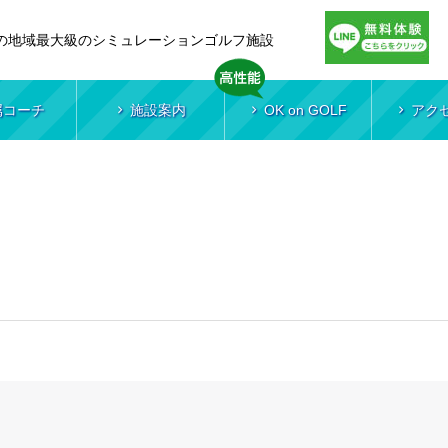
の地域最大級のシミュレーションゴルフ施設
属コーチ
施設案内
OK on GOLF
アク